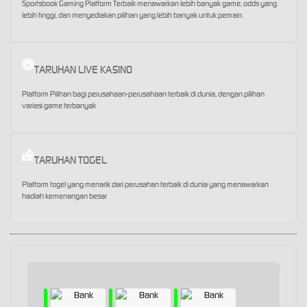
Sportsbook Gaming Platform Terbaik menawarkan lebih banyak game, odds yang
lebih tinggi, dan menyediakan pilihan yang lebih banyak untuk pemain.
TARUHAN LIVE KASINO
Platform Pilihan bagi perusahaan-perusahaan terbaik di dunia, dengan pilihan
variasi game terbanyak
TARUHAN TOGEL
Platform togel yang menarik dari perusahan terbaik di dunia yang menawarkan
hadiah kemenangan besar