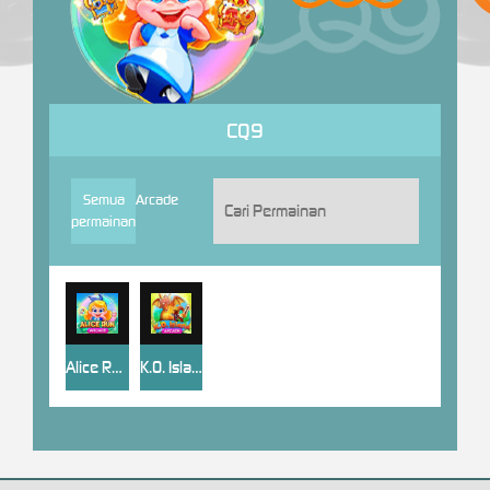
CQ9
Semua
Arcade
permainan
Alice Run
K.O. Island