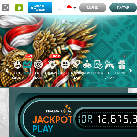
Main di
MASUK
DAFTAR
Telegram
HOT
SLOTS
LIVE
OLAHRAGA
TOGEL
CRASH
ARCADE
POKER
E-
PROMOSI
GAMES
CASINO
GAME
SPORTS
IDR
12,675,
JACKPOT
PLAY