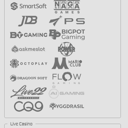
Live Casino