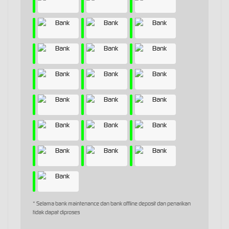
* Selama bank maintenance dan bank offline deposit dan penarikan
tidak dapat diproses