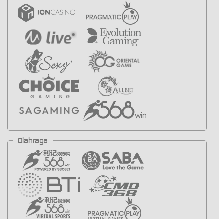
Olahraga