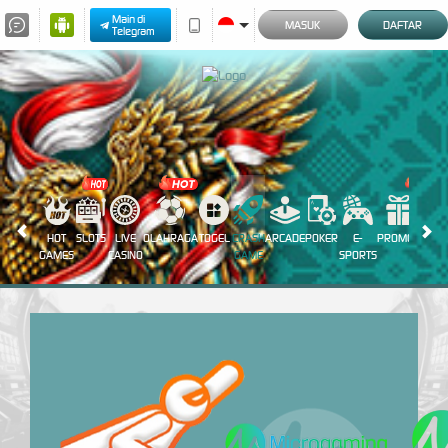
Main di
MASUK
DAFTAR
Telegram
HOT
SLOTS
LIVE
OLAHRAGA
TOGEL
CRASH
ARCADE
POKER
E-
PROMOSI
GAMES
CASINO
GAME
SPORTS