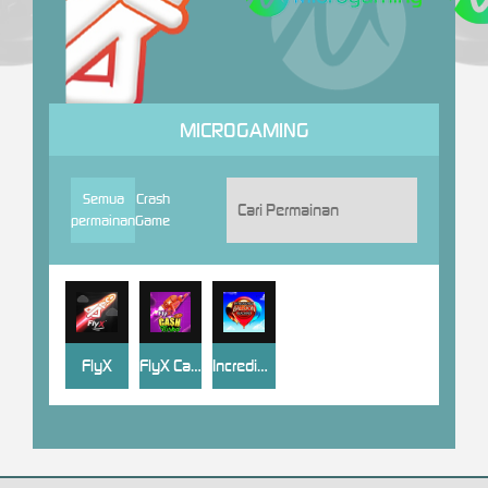
MICROGAMING
Semua
Crash
permainan
Game
FlyX
FlyX Cash Turbo
Incredible Balloon Machine