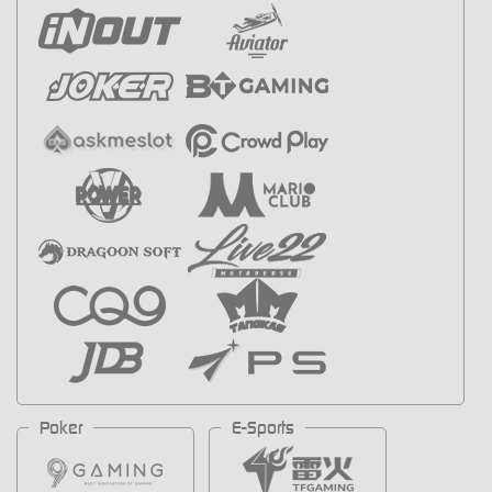
Poker
E-Sports