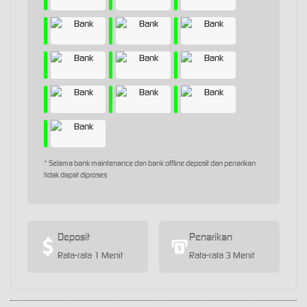
* Selama bank maintenance dan bank offline deposit dan penarikan
tidak dapat diproses
Deposit
Penarikan
Rata-rata 1 Menit
Rata-rata 3 Menit